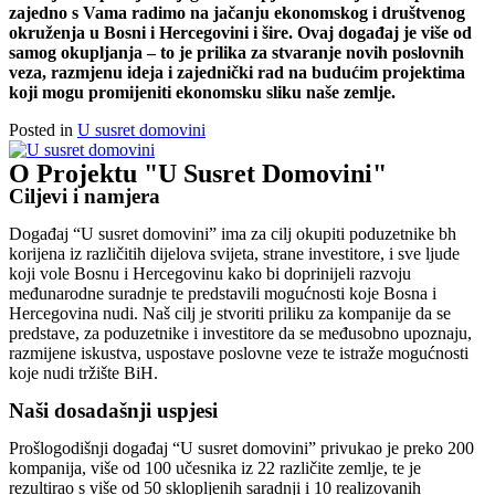
zajedno s Vama radimo na jačanju ekonomskog i društvenog
okruženja u Bosni i Hercegovini i šire. Ovaj događaj je više od
samog okupljanja – to je prilika za stvaranje novih poslovnih
veza, razmjenu ideja i zajednički rad na budućim projektima
koji mogu promijeniti ekonomsku sliku naše zemlje.
Posted in
U susret domovini
O Projektu "U Susret Domovini"
Ciljevi i namjera
Događaj “U susret domovini” ima za cilj okupiti poduzetnike bh
korijena iz različitih dijelova svijeta, strane investitore, i sve ljude
koji vole Bosnu i Hercegovinu kako bi doprinijeli razvoju
međunarodne suradnje te predstavili mogućnosti koje Bosna i
Hercegovina nudi. Naš cilj je stvoriti priliku za kompanije da se
predstave, za poduzetnike i investitore da se međusobno upoznaju,
razmijene iskustva, uspostave poslovne veze te istraže mogućnosti
koje nudi tržište BiH.
Naši dosadašnji uspjesi
Prošlogodišnji događaj “U susret domovini” privukao je preko 200
kompanija, više od 100 učesnika iz 22 različite zemlje, te je
rezultirao s više od 50 sklopljenih saradnji i 10 realizovanih