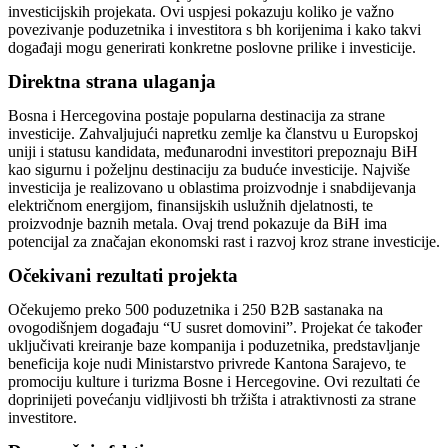
investicijskih projekata. Ovi uspjesi pokazuju koliko je važno
povezivanje poduzetnika i investitora s bh korijenima i kako takvi
događaji mogu generirati konkretne poslovne prilike i investicije.
Direktna strana ulaganja
Bosna i Hercegovina postaje popularna destinacija za strane
investicije. Zahvaljujući napretku zemlje ka članstvu u Europskoj
uniji i statusu kandidata, međunarodni investitori prepoznaju BiH
kao sigurnu i poželjnu destinaciju za buduće investicije. Najviše
investicija je realizovano u oblastima proizvodnje i snabdijevanja
električnom energijom, finansijskih uslužnih djelatnosti, te
proizvodnje baznih metala. Ovaj trend pokazuje da BiH ima
potencijal za značajan ekonomski rast i razvoj kroz strane investicije.
Očekivani rezultati projekta
Očekujemo preko 500 poduzetnika i 250 B2B sastanaka na
ovogodišnjem događaju “U susret domovini”. Projekat će također
uključivati kreiranje baze kompanija i poduzetnika, predstavljanje
beneficija koje nudi Ministarstvo privrede Kantona Sarajevo, te
promociju kulture i turizma Bosne i Hercegovine. Ovi rezultati će
doprinijeti povećanju vidljivosti bh tržišta i atraktivnosti za strane
investitore.