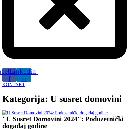
acebook-
Linkedin-
f
in
KONTAKT
Kategorija:
U susret domovini
"U Susret Domovini 2024": Poduzetnički
događaj godine