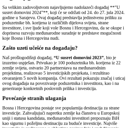
Sa velikim zadovoljstvom najavljujemo nadolazeći događaj **”U
susret domovini 2024”**, koji će se održati od 24. do 27. jula 2024.
godine u Sarajevu. Ovaj događaj predstavlja jedinstvenu priliku za
poduzetnike bh. korijena iz različitih dijelova svijeta, strane
investitore, i sve ljude koji vole Bosnu i Hercegovinu, da se okupe i
doprinesu razvoju međunarodne suradnje te predstave mogućnosti
koje Bosna i Hercegovina nudi.
Zašto uzeti učešće na događaju?
Naš prošlogodišnji događaj,
“U susret domovini 2023”
, bio je
izuzetno uspješan. Privukao je 100 poduzetnika bh. korijena iz 22
zemlje svijeta, ostvario 20 partnerstava na međunarodnim
projektima, realizovao 5 investicijskih projekata, i rezultirao
otvaranjem 5 novih kompanija. Ovi rezultati pokazuju značaj i uticaj
ovog događaja na povezivanje poduzetnika i investitora, kao i na
generiranje konkretnih poslovnih prilika i investicija.
Povećanje stranih ulaganja
Bosna i Hercegovina postaje sve popularnija destinacija za strane
investicije. Zahvaljujući napretku zemlje ka članstvu u Europskoj
uniji i statusu kandidata, međunarodni investitori prepoznaju BiH
kao sigurnu i poželjnu destinaciju za buduće investicije. Najviše