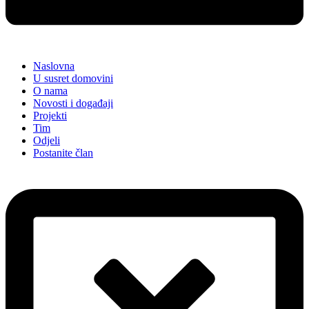
Naslovna
U susret domovini
O nama
Novosti i događaji
Projekti
Tim
Odjeli
Postanite član