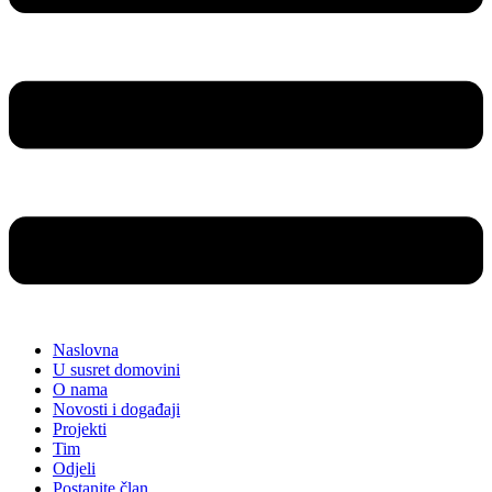
Naslovna
U susret domovini
O nama
Novosti i događaji
Projekti
Tim
Odjeli
Postanite član