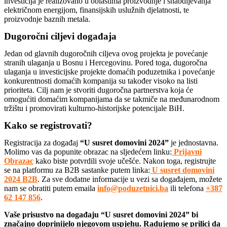
investicija je realizovano u oblastima proizvodnje i snabdijevanja
električnom energijom, finansijskih uslužnih djelatnosti, te
proizvodnje baznih metala.
Dugoročni ciljevi događaja
Jedan od glavnih dugoročnih ciljeva ovog projekta je povećanje
stranih ulaganja u Bosnu i Hercegovinu. Pored toga, dugoročna
ulaganja u investicijske projekte domaćih poduzetnika i povećanje
konkurentnosti domaćih kompanija su također visoko na listi
prioriteta. Cilj nam je stvoriti dugoročna partnerstva koja će
omogućiti domaćim kompanijama da se takmiče na međunarodnom
tržištu i promovirati kulturno-historijske potencijale BiH.
Kako se registrovati?
Registracija za događaj
“U susret domovini 2024”
je jednostavna.
Molimo vas da popunite obrazac na sljedećem linku:
Prijavni
Obrazac
kako biste potvrdili svoje učešće. Nakon toga, registrujte
se na platformu za B2B sastanke putem linka:
U susret domovini
2024 B2B
. Za sve dodatne informacije u vezi sa događajem, možete
nam se obratiti putem emaila
info@poduzetnici.ba
ili telefona
+387
62 147 856
.
Vaše prisustvo na događaju “U susret domovini 2024” bi
značajno doprinijelo njegovom uspjehu. Radujemo se prilici da