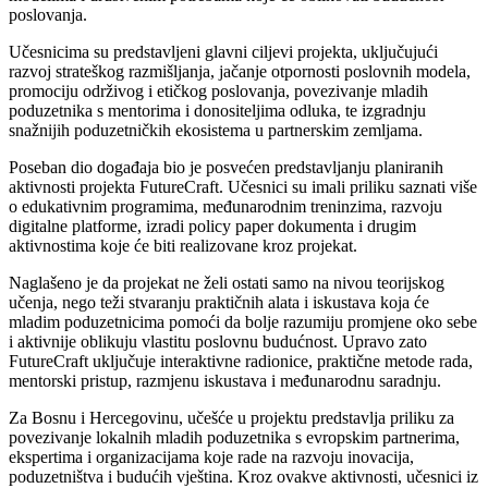
poslovanja.
Učesnicima su predstavljeni glavni ciljevi projekta, uključujući
razvoj strateškog razmišljanja, jačanje otpornosti poslovnih modela,
promociju održivog i etičkog poslovanja, povezivanje mladih
poduzetnika s mentorima i donositeljima odluka, te izgradnju
snažnijih poduzetničkih ekosistema u partnerskim zemljama.
Poseban dio događaja bio je posvećen predstavljanju planiranih
aktivnosti projekta FutureCraft. Učesnici su imali priliku saznati više
o edukativnim programima, međunarodnim treninzima, razvoju
digitalne platforme, izradi policy paper dokumenta i drugim
aktivnostima koje će biti realizovane kroz projekat.
Naglašeno je da projekat ne želi ostati samo na nivou teorijskog
učenja, nego teži stvaranju praktičnih alata i iskustava koja će
mladim poduzetnicima pomoći da bolje razumiju promjene oko sebe
i aktivnije oblikuju vlastitu poslovnu budućnost. Upravo zato
FutureCraft uključuje interaktivne radionice, praktične metode rada,
mentorski pristup, razmjenu iskustava i međunarodnu saradnju.
Za Bosnu i Hercegovinu, učešće u projektu predstavlja priliku za
povezivanje lokalnih mladih poduzetnika s evropskim partnerima,
ekspertima i organizacijama koje rade na razvoju inovacija,
poduzetništva i budućih vještina. Kroz ovakve aktivnosti, učesnici iz