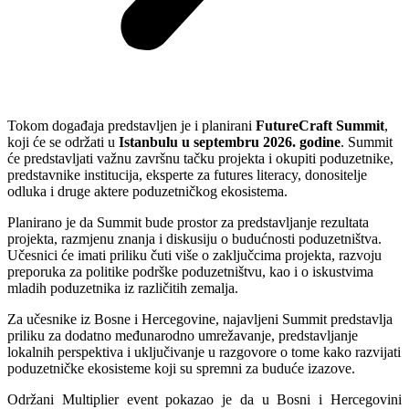
Tokom događaja predstavljen je i planirani
FutureCraft Summit
,
koji će se održati u
Istanbulu u septembru 2026. godine
. Summit
će predstavljati važnu završnu tačku projekta i okupiti poduzetnike,
predstavnike institucija, eksperte za futures literacy, donositelje
odluka i druge aktere poduzetničkog ekosistema.
Planirano je da Summit bude prostor za predstavljanje rezultata
projekta, razmjenu znanja i diskusiju o budućnosti poduzetništva.
Učesnici će imati priliku čuti više o zaključcima projekta, razvoju
preporuka za politike podrške poduzetništvu, kao i o iskustvima
mladih poduzetnika iz različitih zemalja.
Za učesnike iz Bosne i Hercegovine, najavljeni Summit predstavlja
priliku za dodatno međunarodno umrežavanje, predstavljanje
lokalnih perspektiva i uključivanje u razgovore o tome kako razvijati
poduzetničke ekosisteme koji su spremni za buduće izazove.
Održani Multiplier event pokazao je da u Bosni i Hercegovini