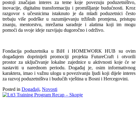
postoji značajan interes za teme koje povezuju poduzetništvo,
inovacije, digitalnu transformaciju i promišljanje budućnosti. Kroz
razgovor s učesnicima istaknuto je da mladi poduzetnici često
trebaju više podrške u razumijevanju tržišnih promjena, pristupu
znanju, mentorstvu, mrežama saradnje i alatima koji im mogu
pomoći da svoje ideje razvijaju dugoročno i održivo.
Fondacija poduzetnika u BiH i HOMEWORK HUB su ovim
događajem doprinijeli promociji projekta FutureCraft i otvorili
prostor za uključivanje lokalne zajednice u aktivnosti koje će se
nastaviti u narednom periodu. Događaj je, osim informativnog
karaktera, imao i važnu ulogu u povezivanju ljudi koji dijele interes
za razvoj poduzetništva i budućih vještina u Bosni i Hercegovini.
Posted in
Događaji
,
Novosti