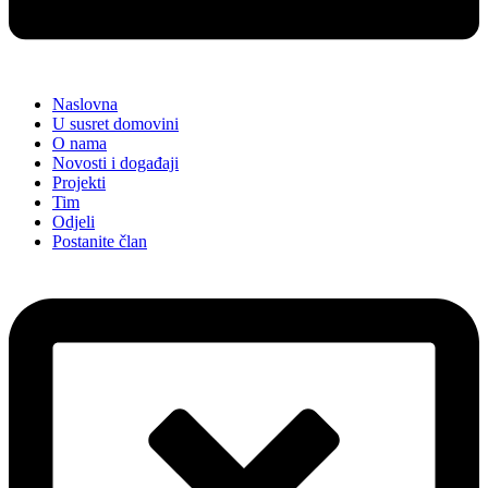
Naslovna
U susret domovini
O nama
Novosti i događaji
Projekti
Tim
Odjeli
Postanite član