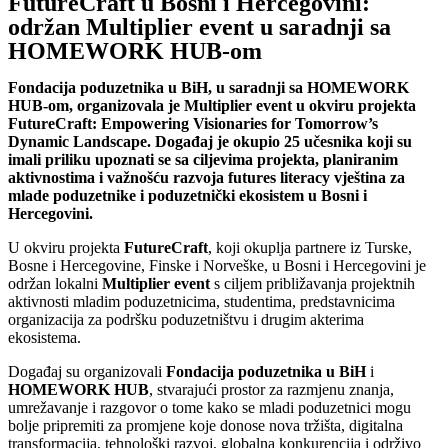
FutureCraft u Bosni i Hercegovini:
održan Multiplier event u saradnji sa
HOMEWORK HUB-om
Fondacija poduzetnika u BiH, u saradnji sa HOMEWORK
HUB-om, organizovala je Multiplier event u okviru projekta
FutureCraft: Empowering Visionaries for Tomorrow’s
Dynamic Landscape. Događaj je okupio 25 učesnika koji su
imali priliku upoznati se sa ciljevima projekta, planiranim
aktivnostima i važnošću razvoja futures literacy vještina za
mlade poduzetnike i poduzetnički ekosistem u Bosni i
Hercegovini.
U okviru projekta
FutureCraft
, koji okuplja partnere iz Turske,
Bosne i Hercegovine, Finske i Norveške, u Bosni i Hercegovini je
održan lokalni
Multiplier event
s ciljem približavanja projektnih
aktivnosti mladim poduzetnicima, studentima, predstavnicima
organizacija za podršku poduzetništvu i drugim akterima
ekosistema.
Događaj su organizovali
Fondacija poduzetnika u BiH
i
HOMEWORK HUB
, stvarajući prostor za razmjenu znanja,
umrežavanje i razgovor o tome kako se mladi poduzetnici mogu
bolje pripremiti za promjene koje donose nova tržišta, digitalna
transformacija, tehnološki razvoj, globalna konkurencija i održivo