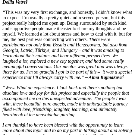
Delila Vatreš
“
This was my very first exchange, and honestly, I didn’t know what
to expect. I‘m usually a pretty quiet and reserved person, but this
project really helped me open up. Being surrounded by such kind
and supportive people made it easier to share my thoughts and be
myself. We learned a lot about stress and how to deal with it, but for
me, the best part was connecting with others.
There were
participants not only from Bosnia and Herzegovina, but also from
Georgia, Latvia, Türkiye, and Hungary – and it was amazing to
learn about their cultures and hear different perspectives. We
laughed a lot, explored a new city together, and had some really
meaningful conversations. Our mentor was great and was always
there for us. I’m so grateful I got to be part of this – it was a special
experience that I’ll always carry with me.
”
– Alma Kajmaković
“Wow. What an experience. I look back and there’s nothing but
absolute love and joy for this project and especially the people that
accompanied me on this unexpected adventure. The people I was
with, these beautiful, pure angels, made this unforgettable journey
filled with love, friendship, laughter, learning, and ultimately
heartbreak at the unavoidable parting.
I am thankful to have been blessed with the opportunity to learn
more about this topic and to do my part in talking about and solving