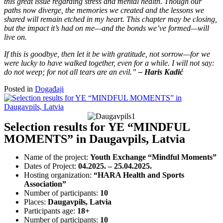
this great issue regarding stress and mental health. Though our
paths now diverge, the memories we created and the lessons we
shared will remain etched in my heart. This chapter may be closing,
but the impact it’s had on me—and the bonds we’ve formed—will
live on.
If this is goodbye, then let it be with gratitude, not sorrow—for we
were lucky to have walked together, even for a while. I will not say:
do not weep; for not all tears are an evil.
”
– Haris Kadić
Posted in
Događaji
Selection results for YE “MINDFUL
MOMENTS” in Daugavpils, Latvia
Name of the project:
Youth Exchange “Mindful Moments”
Dates of Project:
04.2025. – 25.04.2025.
Hosting organization:
“
HARA Health and Sports
Association”
Number of participants:
10
Places:
Daugavpils, Latvia
Participants age:
18+
Number of participants:
10