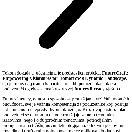
Tokom događaja, učesnicima je predstavljen projekat
FutureCraft:
Empowering Visionaries for Tomorrow’s Dynamic Landscape
,
čiji je fokus na jačanju kapaciteta mladih poduzetnika i aktera
poduzetničkog ekosistema kroz razvoj
futures literacy
vještina.
Futures literacy, odnosno sposobnost promišljanja različitih mogućih
budućnosti, sve je važnija kompetencija za poduzetnike koji posluju
u dinamičnom i nepredvidivom okruženju. Kroz ovaj pristup, mladi
poduzetnici se ohrabruju da ne razmišljaju samo o trenutnim
izazovima, nego i o dugoročnim trendovima, potencijalnim
promjenama na tržištu, novim tehnologijama, održivim poslovnim
modelima i društvenim potrebama koje će oblikovati budućnost