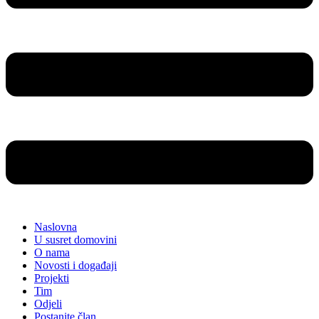
Naslovna
U susret domovini
O nama
Novosti i događaji
Projekti
Tim
Odjeli
Postanite član